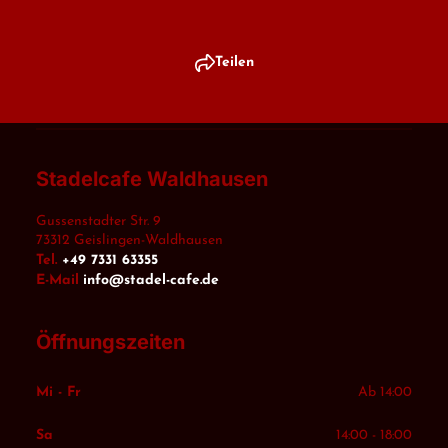
Teilen
Stadelcafe Waldhausen
Gussenstadter Str. 9
73312
Geislingen-Waldhausen
Tel.
+49 7331 63355
E-Mail
info@stadel-cafe.de
Öffnungszeiten
Mi - Fr
Ab 14:00
Sa
14:00 - 18:00