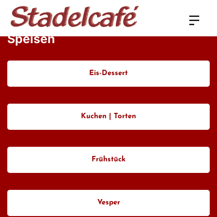
Speisen
Eis-Dessert
Kuchen | Torten
Frühstück
Vesper