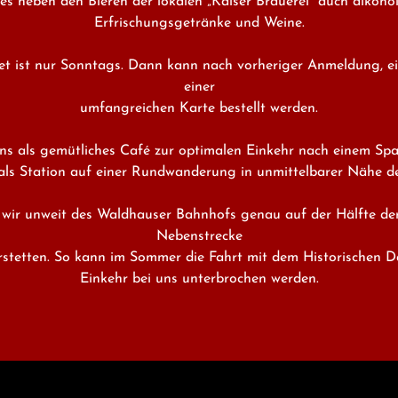
es neben den Bieren der lokalen „Kaiser Brauerei“ auch alkoholfr
Erfrischungsgetränke und Weine.

t ist nur Sonntags. Dann kann nach vorheriger Anmeldung, ei
einer

umfangreichen Karte bestellt werden.

s als gemütliches Café zur optimalen Einkehr nach einem Spa
 als Station auf einer Rundwanderung in unmittelbarer Nähe des
 wir unweit des Waldhauser Bahnhofs genau auf der Hälfte der
Nebenstrecke

stetten. So kann im Sommer die Fahrt mit dem Historischen D
Einkehr bei uns unterbrochen werden.