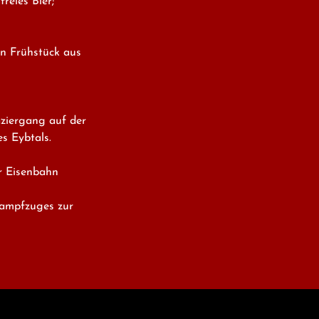
eies Bier;

n Frühstück aus 
ziergang auf der

 Eybtals.

 Eisenbahn 
ampfzuges zur
