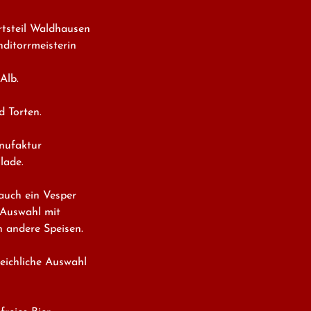
tsteil Waldhausen

ditorrmeisterin 
lb.

 Torten.

nufaktur

ade.

uch ein Vesper

Auswahl mit

 andere Speisen.

eichliche Auswahl
