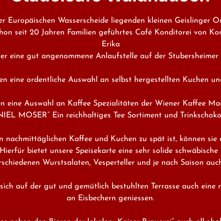
r Europäischen Wasserscheide liegenden kleinen Geislinger Or
chon seit 20 Jahren Familien geführtes Café Konditorei von Kon
Erika

er eine gut angenommene Anlaufstelle auf der Stubersheimer A
en eine ordentliche Auswahl an selbst hergestellten Kuchen und
n eine Auswahl an Kaffee Spezialitäten der Wiener Kaffee Ma
IEL MOSER“ Ein reichhaltiges Tee Sortiment und Trinkschokol
n nachmittäglichen Kaffee und Kuchen zu spät ist, können sie a
Hierfür bietet unsere Speisekarte eine sehr solide schwäbische 
schiedenen Wurstsalaten, Vesperteller und je nach Saison auch
ich auf der gut und gemütlich bestuhlten Terrasse auch eine r
an Eisbechern geniessen.
